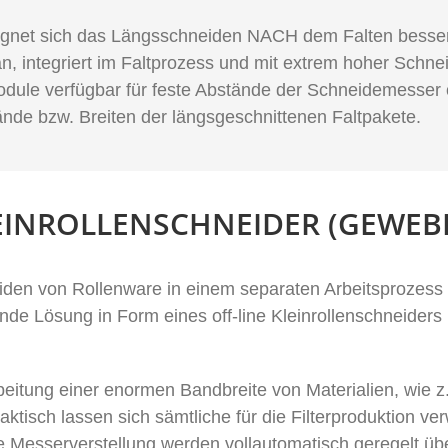
net sich das Längsschneiden NACH dem Falten besser. 
 integriert im Faltprozess und mit extrem hoher Schne
e verfügbar für feste Abstände der Schneidemesser ode
ände bzw. Breiten der längsgeschnittenen Faltpakete.
LEINROLLENSCHNEIDER (GEWEB
den von Rollenware in einem separaten Arbeitsprozess
nde Lösung in Form eines off-line Kleinrollenschneider
arbeitung einer enormen Bandbreite von Materialien, wie 
raktisch lassen sich sämtliche für die Filterproduktion v
 Messerverstellung werden vollautomatisch geregelt ü